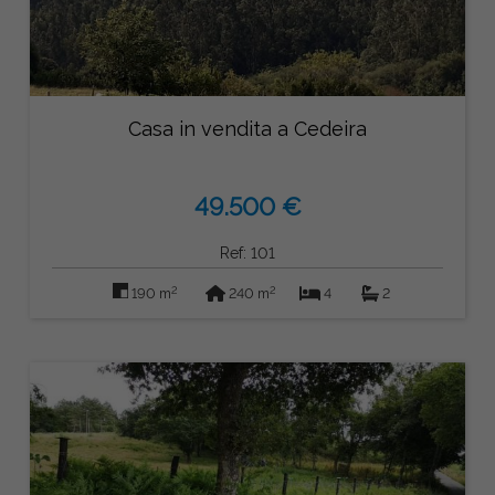
Casa in vendita a Cedeira
49.500 €
Ref: 101
2
2
190 m
240 m
4
2