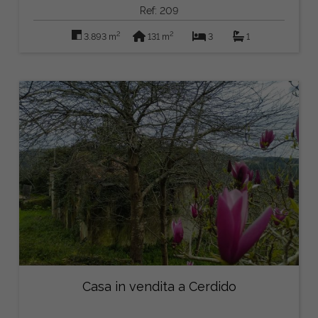
Ref: 209
2
2
3.893 m
131 m
3
1
Casa in vendita a Cerdido