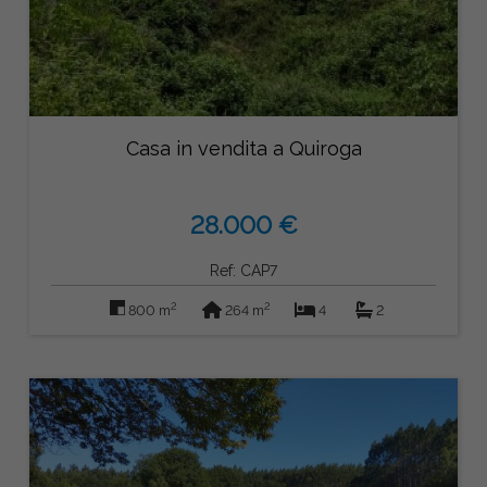
Casa in vendita a Quiroga
28.000 €
Ref: CAP7
2
2
800 m
264 m
4
2