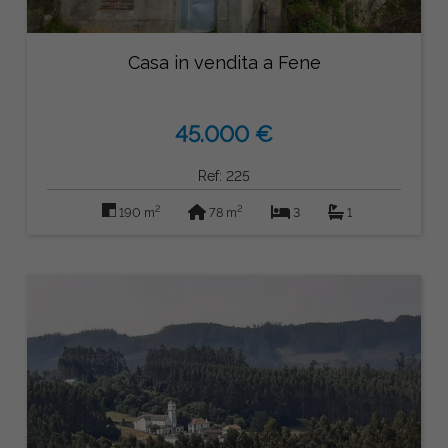
Casa in vendita a Fene
45.000 €
Ref: 225
2
2
190 m
78 m
3
1