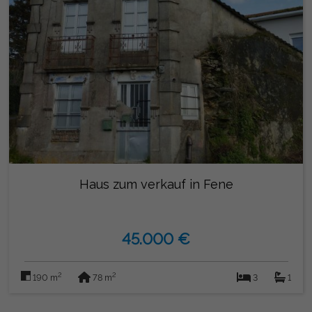
Haus zum verkauf in Fene
45.000 €
2
2
190 m
78 m
3
1