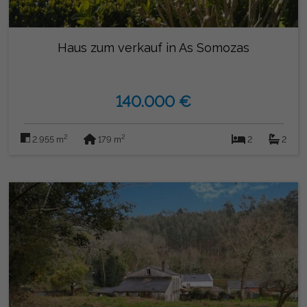
Haus zum verkauf in As Somozas
140.000 €
2
2
2.955 m
179 m
2
2