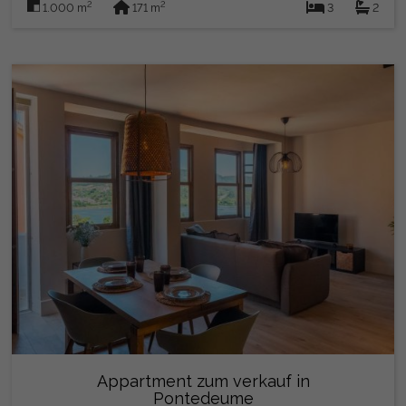
2
2
1.000 m
171 m
3
2
Appartment zum verkauf in
Pontedeume