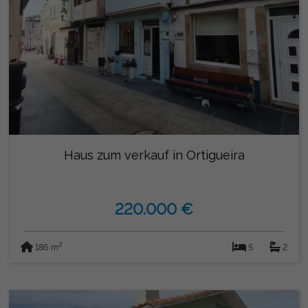
Haus zum verkauf in Ortigueira
220.000 €
2
186 m
5
2