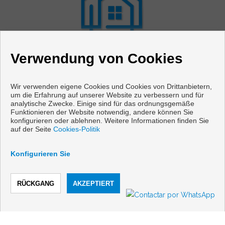
Verwendung von Cookies
Wir verwenden eigene Cookies und Cookies von Drittanbietern,
um die Erfahrung auf unserer Website zu verbessern und für
analytische Zwecke. Einige sind für das ordnungsgemäße
Funktionieren der Website notwendig, andere können Sie
konfigurieren oder ablehnen. Weitere Informationen finden Sie
Wohnungen und häuser zum verkauf in Cabanas
auf der Seite
Cookies-Politik
Copyright © 2026 Vivir en Galicia. |
Aviso Legal
|
Konfigurieren Sie
datenschutzgesetz
|
Cookies policy
Vorbei sich entwickelt
Inmoenter