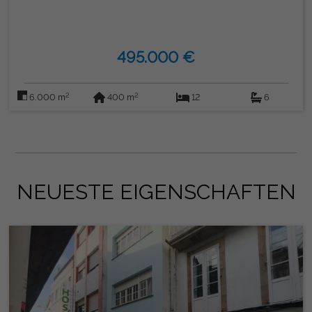
495.000 €
2
2
6.000 m
400 m
12
6
NEUESTE EIGENSCHAFTEN