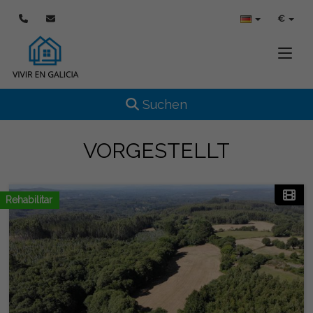
€
Toggle
Toggle navigation
Suchen
VORGESTELLT
Rehabilitar