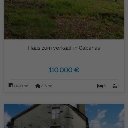
Haus zum verkauf in Cabanas
110.000 €
2
2
1.400 m
216 m
5
1