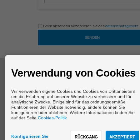
Beim absenden akzeptieren sie das
datenschutzgesetz
.
Verwendung von Cookies
KONTAKT
Arenal, 57
Wir verwenden eigene Cookies und Cookies von Drittanbietern,
15621 Cabanas (La Coruña)
um die Erfahrung auf unserer Website zu verbessern und für
+34 606543436
analytische Zwecke. Einige sind für das ordnungsgemäße
info@vivirengalicia.com
Funktionieren der Website notwendig, andere können Sie
konfigurieren oder ablehnen. Weitere Informationen finden Sie
Von Montag bis Freitag : 09:30 - 13:30 und 17:00 - 20:00
auf der Seite
Cookies-Politik
Konfigurieren Sie