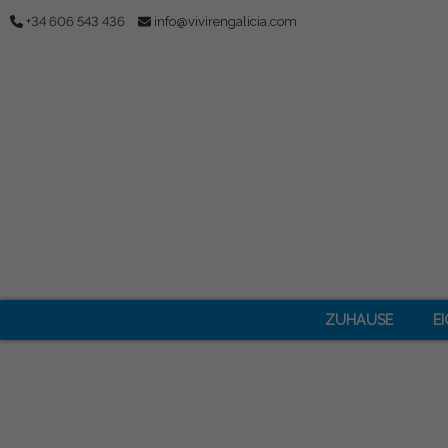
+34 606 543 436
info@vivirengalicia.com
ZUHAUSE
E