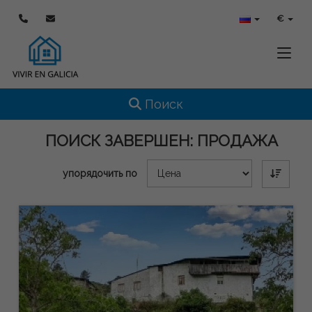
€
Toggle
Toggle navigation
Поиск
ПОИСК ЗАВЕРШЕН:
ПРОДАЖА
упорядочить по