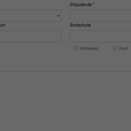
Erbjudande *
rum
Bostadsyta
Möblerad
Pool