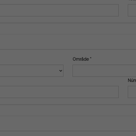
Område *
Núm