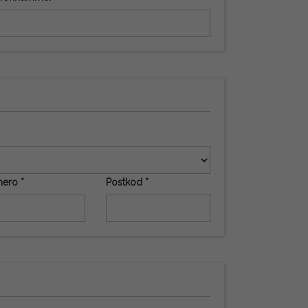
ero *
Postkod *