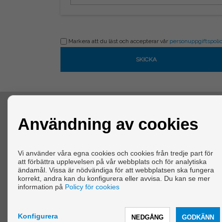
Markera att du läst och accepterar vår
personuppgiftspoli
KONTAKTA
Användning av cookies
Arenal, 57
15621 Cabanas (La Coruña)
Vi använder våra egna cookies och cookies från tredje part för
+34 606543436
att förbättra upplevelsen på vår webbplats och för analytiska
info@vivirengalicia.com
ändamål. Vissa är nödvändiga för att webbplatsen ska fungera
korrekt, andra kan du konfigurera eller avvisa. Du kan se mer
Från Måndag - Fredag : 09:30 - 13:30 och 17:00 - 20:00
information på
Policy för cookies
Konfigurera