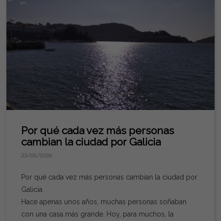
el 28,6% y el
33%, prácticamente el doble que la media gallega y
española.
¿Por qué está pasando esto? La falta de vivienda de
obra nueva y
un déficit estructural que ya supera las 320.000
unidades a nivel
nacional en los últimos cinco años están empujando la
demanda hacia
la vivienda de segunda mano, que sigue siendo la
opción
Por qué cada vez más personas
predominante en el mercado. Ferrol no es una
cambian la ciudad por Galicia
excepción: la presión
23/05/2026
de compradores frente a una oferta limitada mantiene
la tendencia
Por qué cada vez más personas cambian la ciudad por
alcista.
Galicia
¿Qué significa esto si tienes una vivienda en Ferrol?
Hace apenas unos años, muchas personas soñaban
Muchos
con una casa más grande. Hoy, para muchos, la