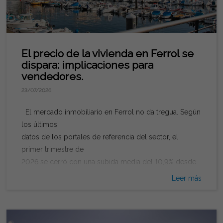
El precio de la vivienda en Ferrol se
dispara: implicaciones para
vendedores.
23/07/2026
El mercado inmobiliario en Ferrol no da tregua. Según
los últimos
datos de los portales de referencia del sector, el
primer trimestre de
2026 se cerró con una subida media del 10,9% desde
comienzos de
Leer más
año, pasando de 1.301 € a 1.443 € por metro
cuadrado. A nivel
interanual, el incremento es todavía más llamativo: entre