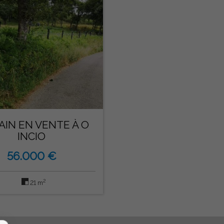
IN EN VENTE À O
INCIO
56.000 €
2
21 m