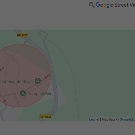
Leaflet
| Map data ©
GoogleMa