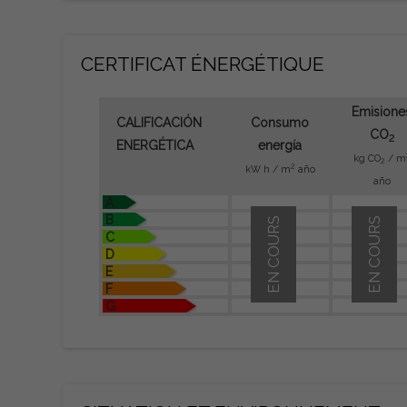
CERTIFICAT ÉNERGÉTIQUE
Emisione
CALIFICACIÓN
Consumo
CO
2
ENERGÉTICA
energía
kg CO
/ m
2
2
kW h / m
año
año
A
B
EN COURS
EN COURS
C
D
E
F
G