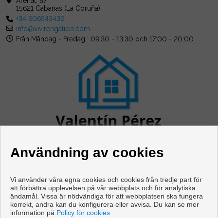
Arenal, 57
15621 Cabanas (La Coruña)
+34 606543436
info@vivirengalicia.com
Från Måndag - Fredag : 09:30 - 13:30 och 17:00 - 20:00
Användning av cookies
Vi använder våra egna cookies och cookies från tredje part för
att förbättra upplevelsen på vår webbplats och för analytiska
ändamål. Vissa är nödvändiga för att webbplatsen ska fungera
Våningen och hus till salu i Cabanas
korrekt, andra kan du konfigurera eller avvisa. Du kan se mer
information på
Policy för cookies