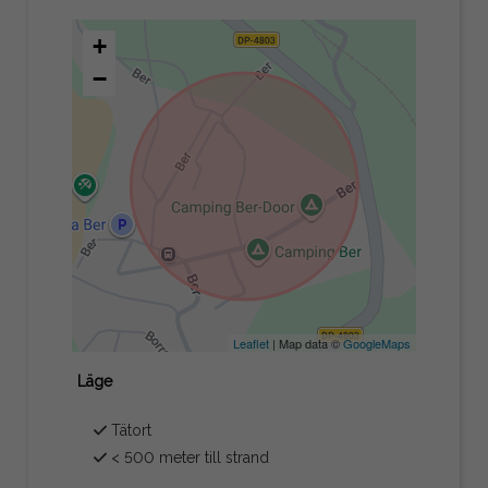
+
−
Leaflet
| Map data ©
GoogleMaps
Läge
Tätort
< 500 meter till strand