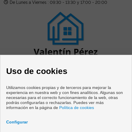
De Lunes a Viernes : 09:30 - 13:30 y 17:00 - 20:00
Uso de cookies
Utilizamos cookies propias y de terceros para mejorar la
experiencia en nuestra web y con fines analíticos. Algunas son
necesarias para el correcto funcionamiento de la web, otras
Pisos y casas en venta en Cabanas
podrás configurarlas o rechazarlas. Puedes ver más
información en la página de
Política de cookies
Copyright © 2026 Vivir en Galicia. |
Aviso Legal
|
Política de
privacidad
|
Política de Cookies
Configurar
Desarrollado por
Inmoenter