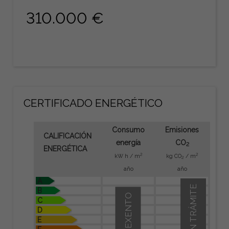
310.000 €
CERTIFICADO ENERGÉTICO
Consumo
Emisiones
CALIFICACIÓN
energía
CO
2
ENERGÉTICA
2
2
kW h / m
kg CO
/ m
2
año
año
A
EN TRÁMITE
B
EXENTO
C
D
E