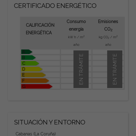
CERTIFICADO ENERGÉTICO
Consumo
Emisiones
CALIFICACIÓN
energía
CO
2
ENERGÉTICA
2
2
kW h / m
kg CO
/ m
2
año
año
A
EN TRÁMITE
EN TRÁMITE
B
C
D
E
F
G
SITUACIÓN Y ENTORNO
Cabanas (La Coruña)