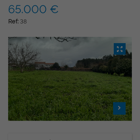
65.000 €
Ref:
38