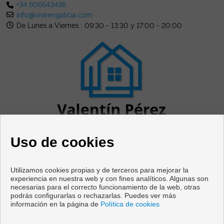
+34 606543436
info@vivirengalicia.com
De Lunes a Viernes : 09:30 - 13:30 y 17:00 - 20:00
Uso de cookies
Utilizamos cookies propias y de terceros para mejorar la
experiencia en nuestra web y con fines analíticos. Algunas son
necesarias para el correcto funcionamiento de la web, otras
Pisos y casas en venta en Cabanas
podrás configurarlas o rechazarlas. Puedes ver más
información en la página de
Política de cookies
Copyright © 2026 Vivir en Galicia. |
Aviso Legal
|
Política de